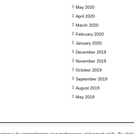
May 2020
April 2020
March 2020
February 2020
January 2020
December 2019
November 2019
October 2019
September 2019
August 2019
May 2019
erience by remembering your preferences and repeat visits. By click