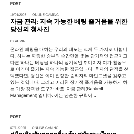
POST
19/01/2026
ONLINE GAMING
자금 관리: 지속 가능한 베팅 즐거움을 위한
당신의 청사진
BY
ADMIN
온라인 베팅을 대하는 우리의 태도는 크게 두 가지로 나뉩니
다. 하나는 짜릿한 승부의 순간만을 좇는 단기적인 접근이고,
다른 하나는 베팅을 하나의 장기적인 취미이자 여가 활동으
로 여기며 즐기는 지속 가능한 접근입니다. 후자의 관점을 선
택했다면, 당신은 이미 진정한 승리자의 마인드셋을 갖추고
있는 것입니다. 그리고 이러한 장기적 즐거움을 가능하게 하
는 가장 강력한 도구가 바로 ‘자금 관리(Bankroll
Management)’입니다. 이는 단순한 규칙이...
POST
07/11/2025
ONLINE GAMING