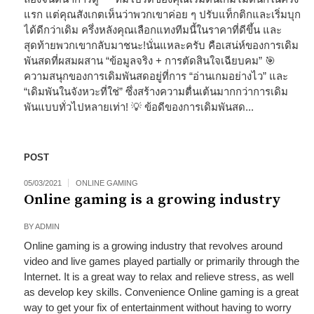
แรก แต่คุณสังเกตเห็นว่าพวกเขาค่อย ๆ ปรับแท็กติกและเริ่มบุก
ได้ดีกว่าเดิม ครึ่งหลังคุณเลือกแทงทีมนี้ในราคาที่ดีขึ้น และ
สุดท้ายพวกเขากลับมาชนะ!นั่นแหละครับ คือเสน่ห์ของการเดิม
พันสดที่ผสมผสาน “ข้อมูลจริง + การตัดสินใจเฉียบคม” 🎯
ความสนุกของการเดิมพันสดอยู่ที่การ “อ่านเกมอย่างไว” และ
“เดิมพันในจังหวะที่ใช่” ซึ่งสร้างความตื่นเต้นมากกว่าการเดิม
พันแบบทั่วไปหลายเท่า! 💡 ข้อดีของการเดิมพันสด...
POST
05/03/2021
ONLINE GAMING
Online gaming is a growing industry
BY
ADMIN
Online gaming is a growing industry that revolves around
video and live games played partially or primarily through the
Internet. It is a great way to relax and relieve stress, as well
as develop key skills. Convenience Online gaming is a great
way to get your fix of entertainment without having to worry