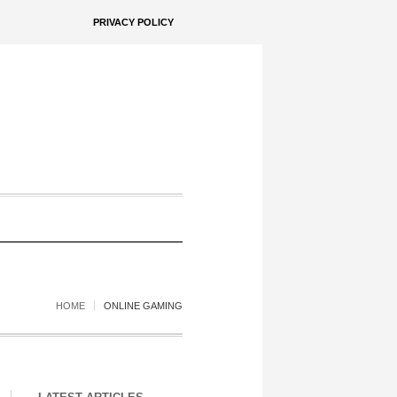
PRIVACY POLICY
HOME
ONLINE GAMING