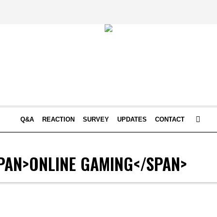
Q&A
REACTION
SURVEY
UPDATES
CONTACT
PAN>ONLINE GAMING</SPAN>