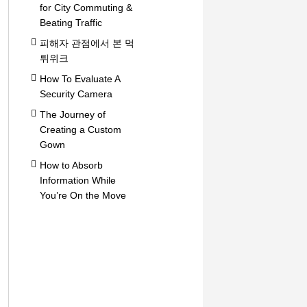
for City Commuting &
Beating Traffic
피해자 관점에서 본 먹
튀위크
How To Evaluate A
Security Camera
The Journey of
Creating a Custom
Gown
How to Absorb
Information While
You’re On the Move